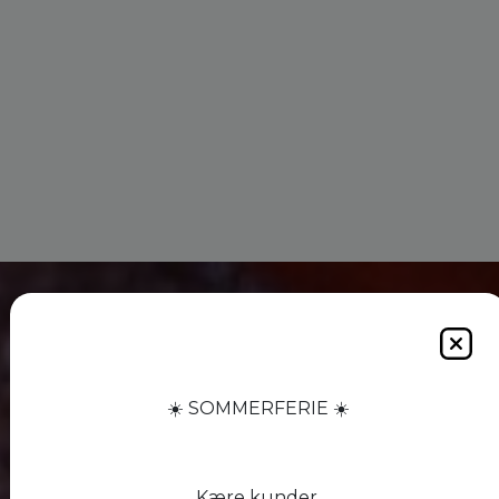
☀️ SOMMERFERIE ☀️
Kære kunder,